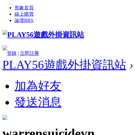
形象首頁
線上購買
論壇
BBS
登錄
|
立即註冊
PLAY56遊戲外掛資訊站
›
加為好友
發送消息
warrensuicidevn