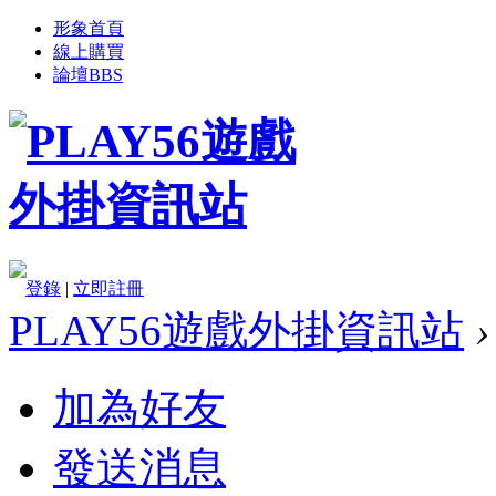
形象首頁
線上購買
論壇
BBS
登錄
|
立即註冊
PLAY56遊戲外掛資訊站
›
加為好友
發送消息