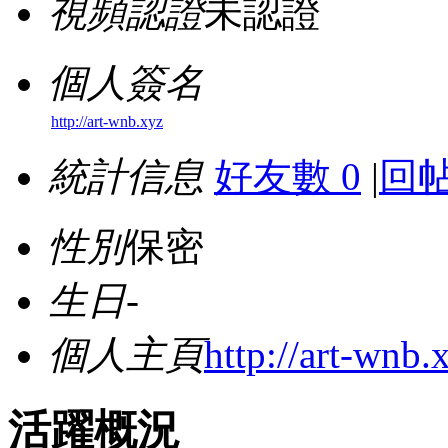
視頻認證
未認證
個人簽名
http://art-wnb.xyz
統計信息
好友數 0
|
回帖
性別
保密
生日
-
個人主頁
http://art-wnb.
活躍概況