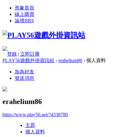
形象首頁
線上購買
論壇
BBS
登錄
|
立即註冊
PLAY56遊戲外掛資訊站
›
erahelium86
›
個人資料
加為好友
發送消息
erahelium86
https://www.play56.net/?4338780
主題
個人資料