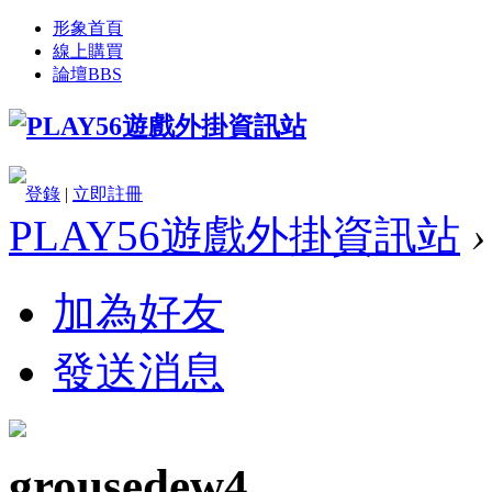
形象首頁
線上購買
論壇
BBS
登錄
|
立即註冊
PLAY56遊戲外掛資訊站
›
加為好友
發送消息
grousedew4