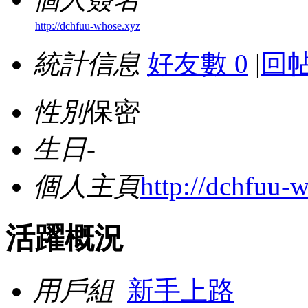
http://dchfuu-whose.xyz
統計信息
好友數 0
|
回帖
性別
保密
生日
-
個人主頁
http://dchfuu-
活躍概況
用戶組
新手上路