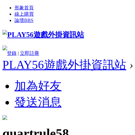
形象首頁
線上購買
論壇
BBS
登錄
|
立即註冊
PLAY56遊戲外掛資訊站
›
加為好友
發送消息
quartrule58