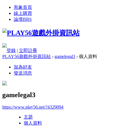
形象首頁
線上購買
論壇
BBS
登錄
|
立即註冊
PLAY56遊戲外掛資訊站
›
gamelegal3
›
個人資料
加為好友
發送消息
gamelegal3
https://www.play56.net/?4329094
主題
個人資料