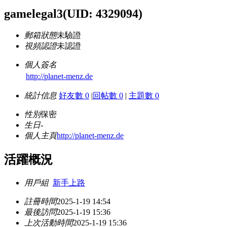
gamelegal3
(UID: 4329094)
郵箱狀態
未驗證
視頻認證
未認證
個人簽名
http://planet-menz.de
統計信息
好友數 0
|
回帖數 0
|
主題數 0
性別
保密
生日
-
個人主頁
http://planet-menz.de
活躍概況
用戶組
新手上路
註冊時間
2025-1-19 14:54
最後訪問
2025-1-19 15:36
上次活動時間
2025-1-19 15:36