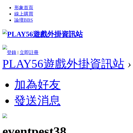
形象首頁
線上購買
論壇
BBS
登錄
|
立即註冊
PLAY56遊戲外掛資訊站
›
加為好友
發送消息
eventpest38