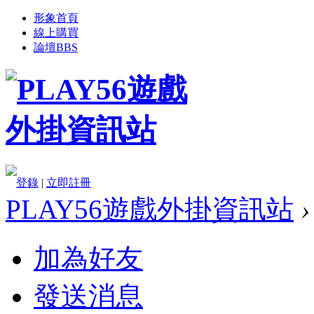
形象首頁
線上購買
論壇
BBS
登錄
|
立即註冊
PLAY56遊戲外掛資訊站
›
加為好友
發送消息