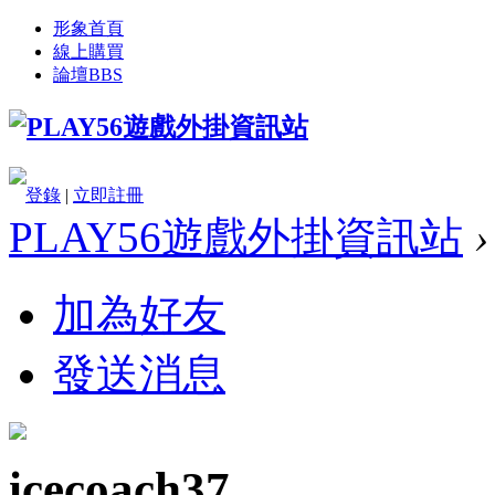
形象首頁
線上購買
論壇
BBS
登錄
|
立即註冊
PLAY56遊戲外掛資訊站
›
加為好友
發送消息
icecoach37