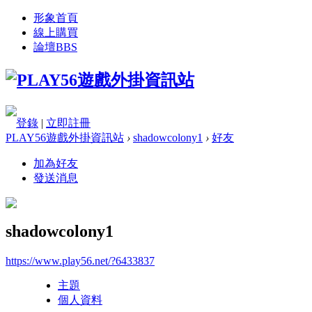
形象首頁
線上購買
論壇
BBS
登錄
|
立即註冊
PLAY56遊戲外掛資訊站
›
shadowcolony1
›
好友
加為好友
發送消息
shadowcolony1
https://www.play56.net/?6433837
主題
個人資料