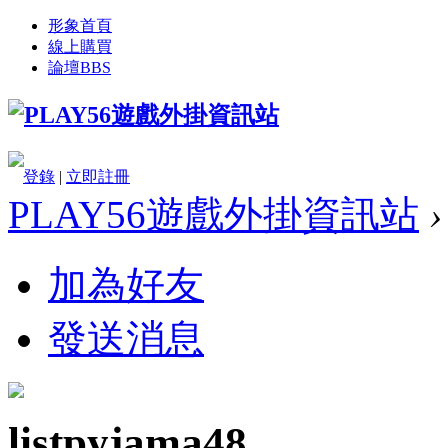
形象首頁
線上購買
論壇
BBS
登錄
|
立即註冊
PLAY56遊戲外掛資訊站
›
加為好友
發送消息
listpyjama48