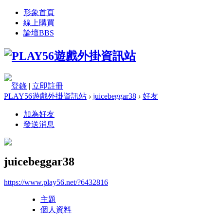
形象首頁
線上購買
論壇
BBS
登錄
|
立即註冊
PLAY56遊戲外掛資訊站
›
juicebeggar38
›
好友
加為好友
發送消息
juicebeggar38
https://www.play56.net/?6432816
主題
個人資料