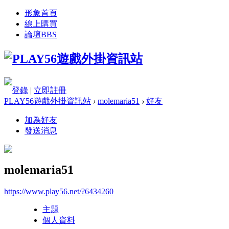
形象首頁
線上購買
論壇
BBS
登錄
|
立即註冊
PLAY56遊戲外掛資訊站
›
molemaria51
›
好友
加為好友
發送消息
molemaria51
https://www.play56.net/?6434260
主題
個人資料