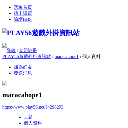
形象首頁
線上購買
論壇
BBS
登錄
|
立即註冊
PLAY56遊戲外掛資訊站
›
maracahope1
›
個人資料
加為好友
發送消息
maracahope1
https://www.play56.net/?4298293
主題
個人資料