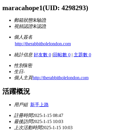
maracahope1
(UID: 4298293)
郵箱狀態
未驗證
視頻認證
未認證
個人簽名
http://therabbitholelondon.com
統計信息
好友數 0
|
回帖數 0
|
主題數 0
性別
保密
生日
-
個人主頁
http://therabbitholelondon.com
活躍概況
用戶組
新手上路
註冊時間
2025-1-15 08:47
最後訪問
2025-1-15 10:03
上次活動時間
2025-1-15 10:03