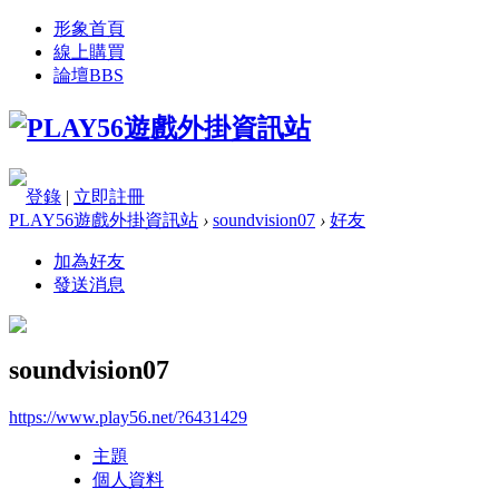
形象首頁
線上購買
論壇
BBS
登錄
|
立即註冊
PLAY56遊戲外掛資訊站
›
soundvision07
›
好友
加為好友
發送消息
soundvision07
https://www.play56.net/?6431429
主題
個人資料