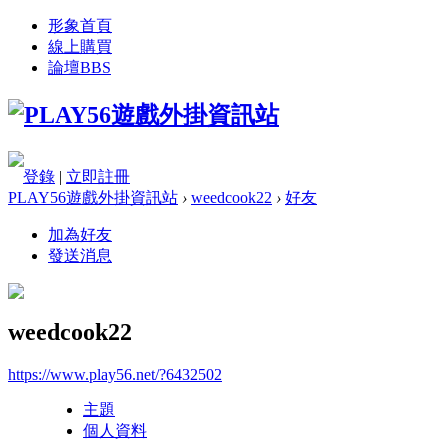
形象首頁
線上購買
論壇
BBS
登錄
|
立即註冊
PLAY56遊戲外掛資訊站
›
weedcook22
›
好友
加為好友
發送消息
weedcook22
https://www.play56.net/?6432502
主題
個人資料