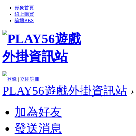
形象首頁
線上購買
論壇
BBS
登錄
|
立即註冊
PLAY56遊戲外掛資訊站
›
加為好友
發送消息