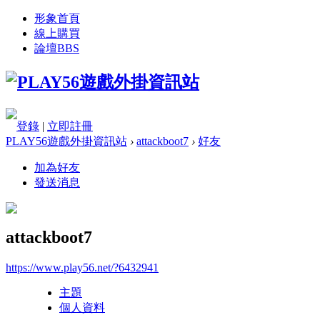
形象首頁
線上購買
論壇
BBS
登錄
|
立即註冊
PLAY56遊戲外掛資訊站
›
attackboot7
›
好友
加為好友
發送消息
attackboot7
https://www.play56.net/?6432941
主題
個人資料