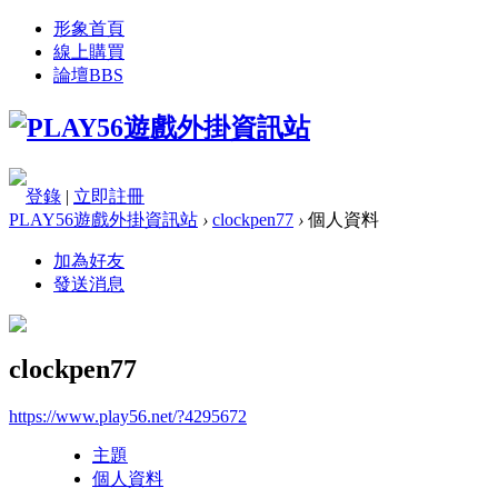
形象首頁
線上購買
論壇
BBS
登錄
|
立即註冊
PLAY56遊戲外掛資訊站
›
clockpen77
›
個人資料
加為好友
發送消息
clockpen77
https://www.play56.net/?4295672
主題
個人資料