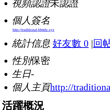
視頻認證
未認證
個人簽名
http://traditional-bbttdz.xyz
統計信息
好友數 0
|
回帖
性別
保密
生日
-
個人主頁
http://tradition
活躍概況