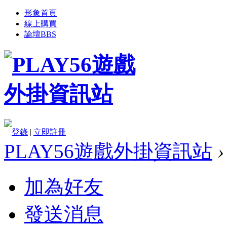
形象首頁
線上購買
論壇
BBS
登錄
|
立即註冊
PLAY56遊戲外掛資訊站
›
加為好友
發送消息