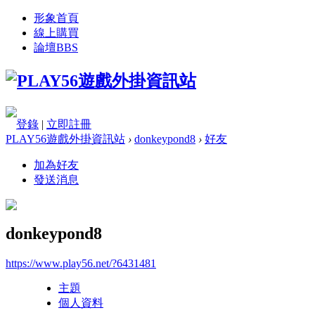
形象首頁
線上購買
論壇
BBS
登錄
|
立即註冊
PLAY56遊戲外掛資訊站
›
donkeypond8
›
好友
加為好友
發送消息
donkeypond8
https://www.play56.net/?6431481
主題
個人資料