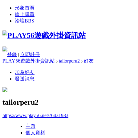
形象首頁
線上購買
論壇
BBS
登錄
|
立即註冊
PLAY56遊戲外掛資訊站
›
tailorperu2
›
好友
加為好友
發送消息
tailorperu2
https://www.play56.net/?6431933
主題
個人資料