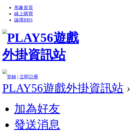
形象首頁
線上購買
論壇
BBS
登錄
|
立即註冊
PLAY56遊戲外掛資訊站
›
加為好友
發送消息