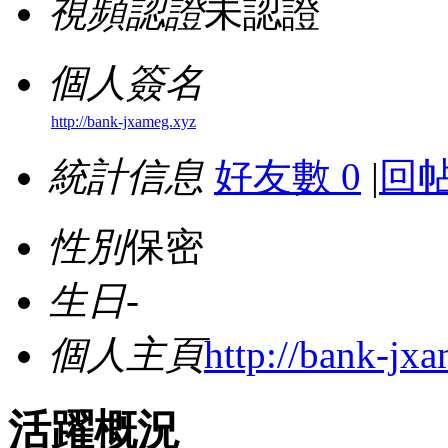
視頻認證
未認證
個人簽名
http://bank-jxameg.xyz
統計信息
好友數 0
|
回帖
性別
保密
生日
-
個人主頁
http://bank-jx
活躍概況