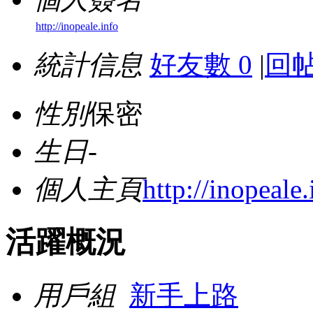
http://inopeale.info
統計信息
好友數 0
|
回帖
性別
保密
生日
-
個人主頁
http://inopeale.
活躍概況
用戶組
新手上路