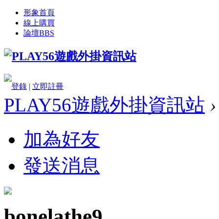
形象首頁
線上購買
論壇
BBS
登錄
|
立即註冊
PLAY56遊戲外掛資訊站
›
加為好友
發送消息
bonelathe9