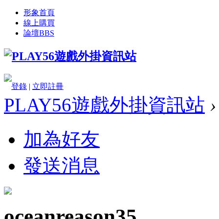
形象首頁
線上購買
論壇
BBS
登錄
|
立即註冊
PLAY56遊戲外掛資訊站
›
加為好友
發送消息
oceanreason35