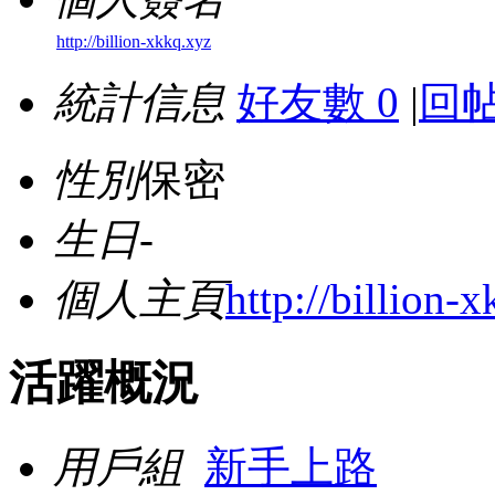
http://billion-xkkq.xyz
統計信息
好友數 0
|
回帖
性別
保密
生日
-
個人主頁
http://billion-
活躍概況
用戶組
新手上路