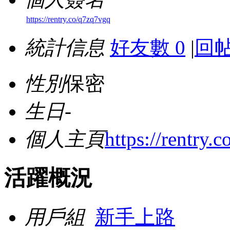
https://rentry.co/q7zq7vgq
統計信息
好友數 0
|
回帖
性別
保密
生日
-
個人主頁
https://rentry.
活躍概況
用戶組
新手上路