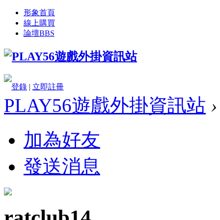
形象首頁
線上購買
論壇
BBS
登錄
|
立即註冊
PLAY56遊戲外掛資訊站
›
加為好友
發送消息
ratclub14