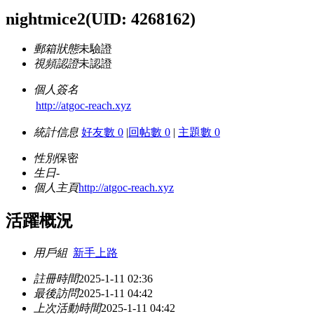
nightmice2
(UID: 4268162)
郵箱狀態
未驗證
視頻認證
未認證
個人簽名
http://atgoc-reach.xyz
統計信息
好友數 0
|
回帖數 0
|
主題數 0
性別
保密
生日
-
個人主頁
http://atgoc-reach.xyz
活躍概況
用戶組
新手上路
註冊時間
2025-1-11 02:36
最後訪問
2025-1-11 04:42
上次活動時間
2025-1-11 04:42