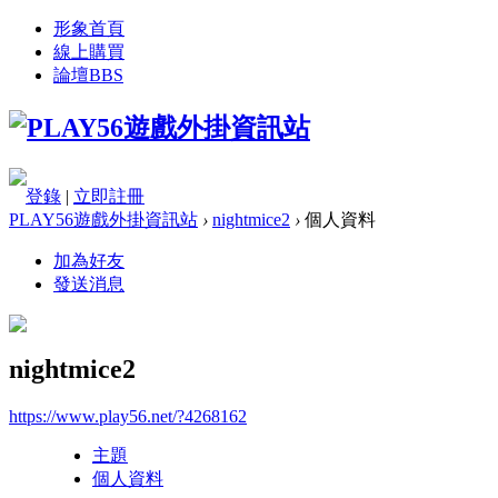
形象首頁
線上購買
論壇
BBS
登錄
|
立即註冊
PLAY56遊戲外掛資訊站
›
nightmice2
›
個人資料
加為好友
發送消息
nightmice2
https://www.play56.net/?4268162
主題
個人資料