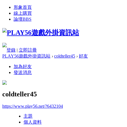
形象首頁
線上購買
論壇
BBS
登錄
|
立即註冊
PLAY56遊戲外掛資訊站
›
coldteller45
›
好友
加為好友
發送消息
coldteller45
https://www.play56.net/?6432104
主題
個人資料