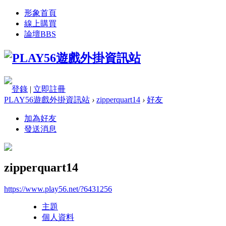
形象首頁
線上購買
論壇
BBS
登錄
|
立即註冊
PLAY56遊戲外掛資訊站
›
zipperquart14
›
好友
加為好友
發送消息
zipperquart14
https://www.play56.net/?6431256
主題
個人資料