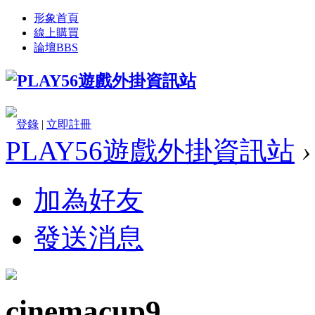
形象首頁
線上購買
論壇
BBS
登錄
|
立即註冊
PLAY56遊戲外掛資訊站
›
加為好友
發送消息
cinemacup9