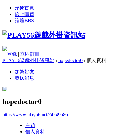
形象首頁
線上購買
論壇
BBS
登錄
|
立即註冊
PLAY56遊戲外掛資訊站
›
hopedoctor0
›
個人資料
加為好友
發送消息
hopedoctor0
https://www.play56.net/?4249686
主題
個人資料