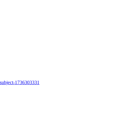
t-subject-1736303331