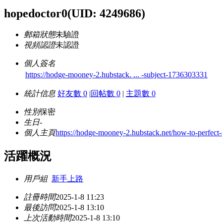
hopedoctor0
(UID: 4249686)
郵箱狀態
未驗證
視頻認證
未認證
個人簽名
https://hodge-mooney-2.hubstack. ... -subject-1736303331
統計信息
好友數 0
|
回帖數 0
|
主題數 0
性別
保密
生日
-
個人主頁
https://hodge-mooney-2.hubstack.net/how-to-perfec
活躍概況
用戶組
新手上路
註冊時間
2025-1-8 11:23
最後訪問
2025-1-8 13:10
上次活動時間
2025-1-8 13:10