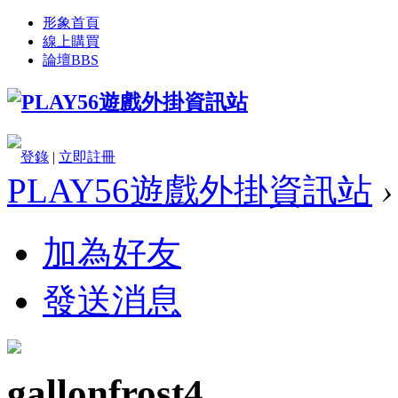
形象首頁
線上購買
論壇
BBS
登錄
|
立即註冊
PLAY56遊戲外掛資訊站
›
加為好友
發送消息
gallonfrost4