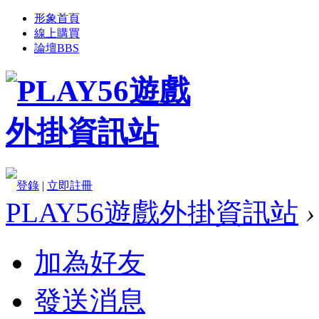
形象首頁
線上購買
論壇
BBS
登錄
|
立即註冊
PLAY56遊戲外掛資訊站
›
加為好友
發送消息