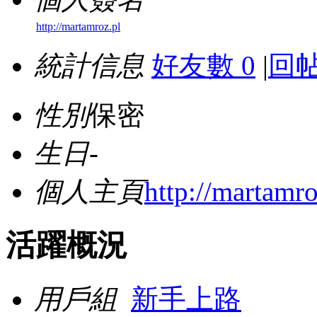
http://martamroz.pl
統計信息
好友數 0
|
回帖
性別
保密
生日
-
個人主頁
http://martamro
活躍概況
用戶組
新手上路