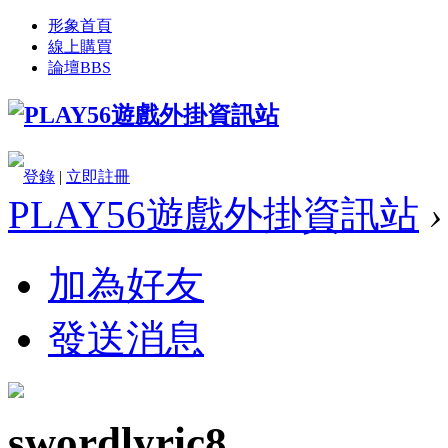
形象首頁
線上購買
論壇
BBS
登錄
|
立即註冊
PLAY56遊戲外掛資訊站
›
加為好友
發送消息
swordlyric8