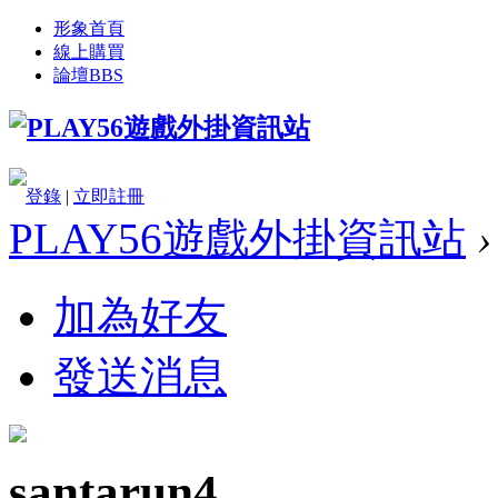
形象首頁
線上購買
論壇
BBS
登錄
|
立即註冊
PLAY56遊戲外掛資訊站
›
加為好友
發送消息
santarun4