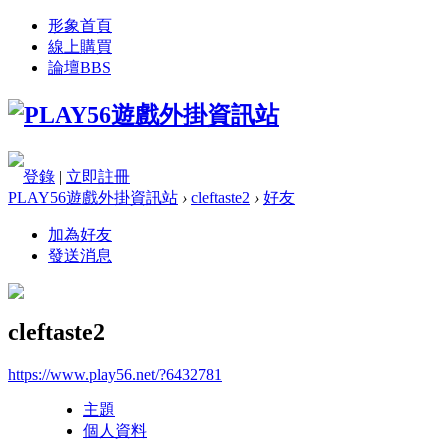
形象首頁
線上購買
論壇
BBS
登錄
|
立即註冊
PLAY56遊戲外掛資訊站
›
cleftaste2
›
好友
加為好友
發送消息
cleftaste2
https://www.play56.net/?6432781
主題
個人資料