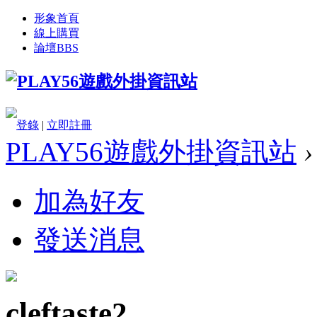
形象首頁
線上購買
論壇
BBS
登錄
|
立即註冊
PLAY56遊戲外掛資訊站
›
加為好友
發送消息
cleftaste2