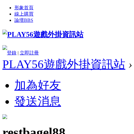
形象首頁
線上購買
論壇
BBS
登錄
|
立即註冊
PLAY56遊戲外掛資訊站
›
加為好友
發送消息
restbagel88