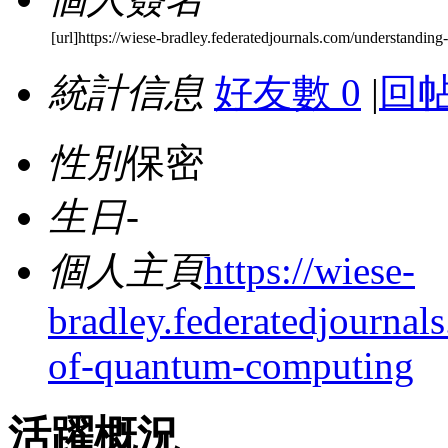
[url]https://wiese-bradley.federatedjournals.com/understanding
統計信息
好友數 0
|
回帖
性別
保密
生日
-
個人主頁
https://wiese-
bradley.federatedjournal
of-quantum-computing
活躍概況