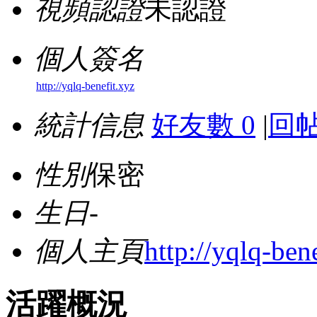
視頻認證
未認證
個人簽名
http://yqlq-benefit.xyz
統計信息
好友數 0
|
回帖
性別
保密
生日
-
個人主頁
http://yqlq-ben
活躍概況