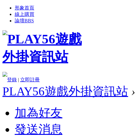
形象首頁
線上購買
論壇
BBS
登錄
|
立即註冊
PLAY56遊戲外掛資訊站
›
加為好友
發送消息