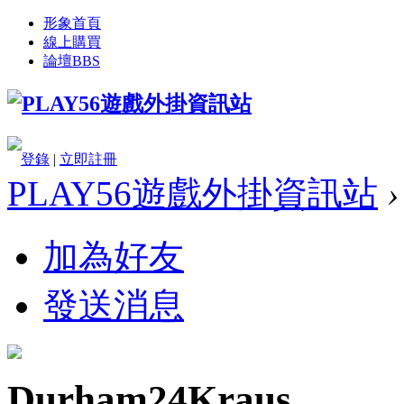
形象首頁
線上購買
論壇
BBS
登錄
|
立即註冊
PLAY56遊戲外掛資訊站
›
加為好友
發送消息
Durham24Kraus