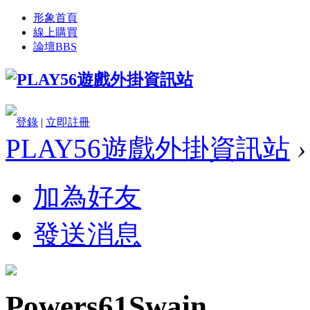
形象首頁
線上購買
論壇
BBS
登錄
|
立即註冊
PLAY56遊戲外掛資訊站
›
加為好友
發送消息
Powers61Swain