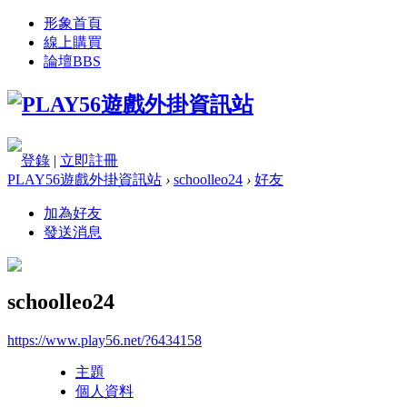
形象首頁
線上購買
論壇
BBS
登錄
|
立即註冊
PLAY56遊戲外掛資訊站
›
schoolleo24
›
好友
加為好友
發送消息
schoolleo24
https://www.play56.net/?6434158
主題
個人資料