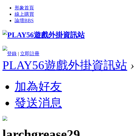
形象首頁
線上購買
論壇
BBS
登錄
|
立即註冊
PLAY56遊戲外掛資訊站
›
加為好友
發送消息
larchgrease29