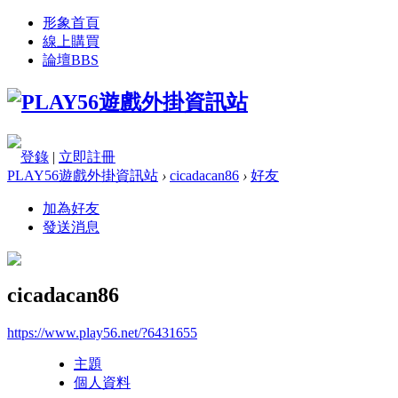
形象首頁
線上購買
論壇
BBS
登錄
|
立即註冊
PLAY56遊戲外掛資訊站
›
cicadacan86
›
好友
加為好友
發送消息
cicadacan86
https://www.play56.net/?6431655
主題
個人資料