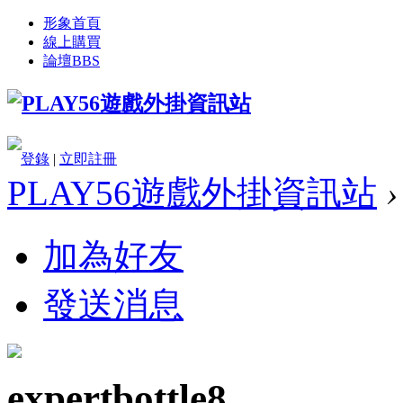
形象首頁
線上購買
論壇
BBS
登錄
|
立即註冊
PLAY56遊戲外掛資訊站
›
加為好友
發送消息
expertbottle8