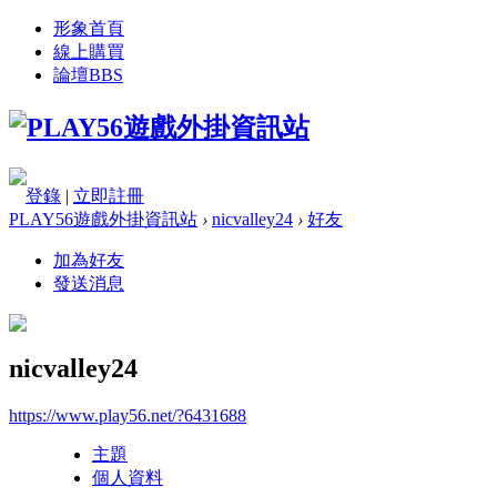
形象首頁
線上購買
論壇
BBS
登錄
|
立即註冊
PLAY56遊戲外掛資訊站
›
nicvalley24
›
好友
加為好友
發送消息
nicvalley24
https://www.play56.net/?6431688
主題
個人資料