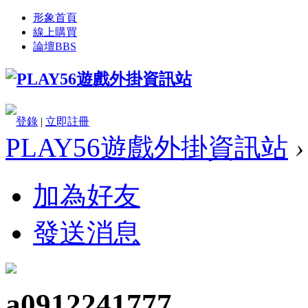
形象首頁
線上購買
論壇
BBS
登錄
|
立即註冊
PLAY56遊戲外掛資訊站
›
加為好友
發送消息
a0912241777