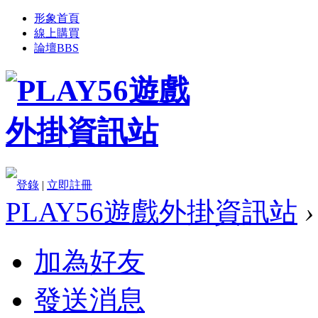
形象首頁
線上購買
論壇
BBS
登錄
|
立即註冊
PLAY56遊戲外掛資訊站
›
加為好友
發送消息