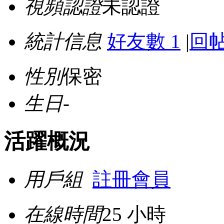
視頻認證
未認證
統計信息
好友數 1
|
回帖
性別
保密
生日
-
活躍概況
用戶組
註冊會員
在線時間
25 小時