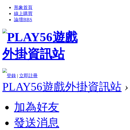
形象首頁
線上購買
論壇
BBS
登錄
|
立即註冊
PLAY56遊戲外掛資訊站
›
加為好友
發送消息