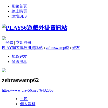
形象首頁
線上購買
論壇
BBS
登錄
|
立即註冊
PLAY56遊戲外掛資訊站
›
zebraswamp62
›
好友
加為好友
發送消息
zebraswamp62
https://www.play56.net/?6432363
主題
個人資料